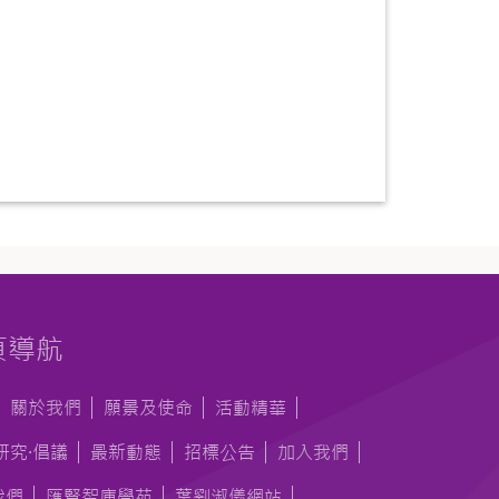
頁導航
關於我們
願景及使命
活動精華
研究·倡議
最新動態
招標公告
加入我們
我們
匯賢智庫學苑
葉劉淑儀網站