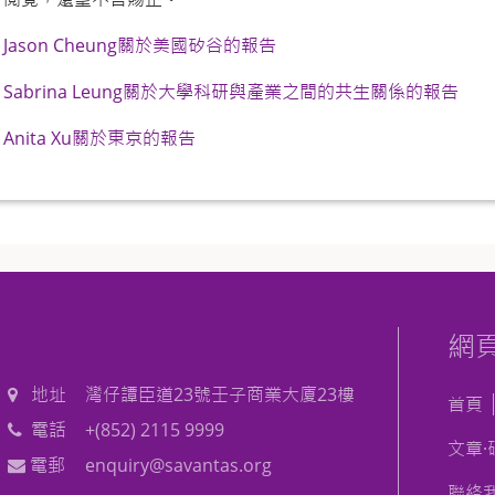
Jason Cheung關於美國矽谷的報告
Sabrina Leung關於大學科研與產業之間的共生關係的報告
Anita Xu關於東京的報告
網
地址
灣仔譚臣道23號壬子商業大廈23樓
首頁
電話
+(852) 2115 9999
文章·
電郵
enquiry@savantas.org
聯絡