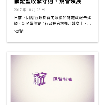
籲證監收緊守則，規管領展
2017 年 10 月 23 日
日前，因應行政長官向政黨諮詢施政報告建
議，新民黨拜會了行政長官林鄭月娥女士，遞
交了建議書。我們提出了數十項建議，全港性
>詳情
政策及地區措施均有論及，全面為市民福祉著
想。當中最重要的，是我們建議如何以新思維
移走目前香港面對的「三座大山」。所謂「三
座大山」，兩年前林太擔任政務司司長的時候
已有提及，當時的「三座大山」是指強積金對
沖、港鐵（０