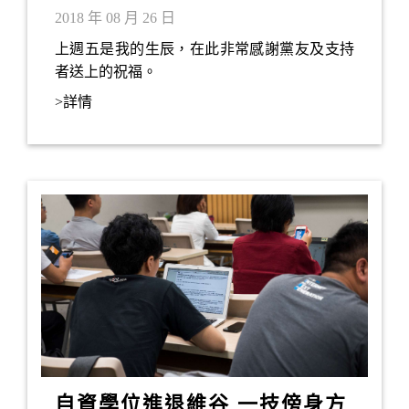
心」的朱古力蛋榚
2018 年 08 月 26 日
上週五是我的生辰，在此非常感謝黨友及支持
者送上的祝福。
>詳情
自資學位進退維谷 一技傍身方