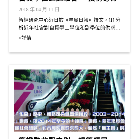
為王道
2018 年 04 月 11 日
智經研究中心近日於《星島日報》撰文，[1] 分
析近年社會對自資學士學位和副學位的供求，
以及相關學歷課程如何回應香港經濟的人力需
>詳情
求。文章指出附屬資助院校的自資院校（如
HKU SPACE）所提供的副學士課程對同學的
吸引力勝過部份自資院校的學士課程，然而到
了2022年香港市場對學士學位程度的人力供應
會有短缺；相反，文憑或副學位學歷的人力供
應會過剩。文章最後建議