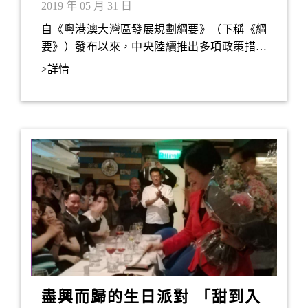
鳥」
2019 年 05 月 31 日
自《粵港澳大灣區發展規劃綱要》（下稱《綱
要》）發布以來，中央陸續推出多項政策措施
以推進大灣區融合發展。基礎設施互聯互通更
>詳情
是重要一環。
盡興而歸的生日派對 「甜到入