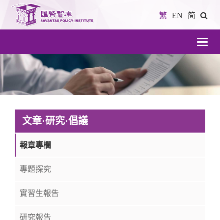
繁
EN
简
導
航
文章·研究·倡議
報章專欄
專題探究
實習生報告
研究報告