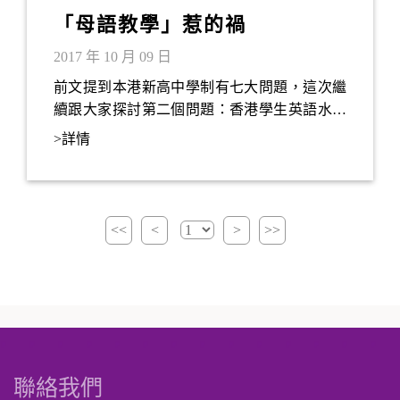
「母語教學」惹的禍
2017 年 10 月 09 日
前文提到本港新高中學制有七大問題，這次繼
續跟大家探討第二個問題：香港學生英語水平
持續下降。雖然教育局經常引用數據，指香港
>詳情
人於國際英語水平測試（IELTS）的表現優於
大部分亞洲國家或地區，但不少僱主認為香港
畢業生的英語能力仍有待加強。
<<
<
>
>>
聯絡我們