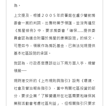
為。
上文提及，根據２００５年終審庭在盧少蘭對房
委會一案的判詞，出售物業予領匯，並沒有違反
《房屋條例》中，要求房委會「確保……提供委
員會認為適合附屬於房屋的康樂設施」的條文。
可是如今，領展作為房託基金，已無法兌現提供
基本社區設施的承諾。
我認為，行政長官應該從以下兩方面入手，規管
領展──
現時港交所的《上市規則與指引》設有《環境、
社會及管治報告指引》，當中有關社區投資的部
分，要求企業「了解營運所在社區需要和確保其
業務活動會考慮社區利益」，但相關指引只要求