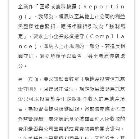
企業作「匯報或資料披露（Ｒｅｐｏｒｔｉｎ
ｇ）」。我認為，領展以至其他上市公司的利益
與整個社會緊扣，應將相關指引改為「強制規
定」，要求上市企業必須遵守（Ｃｏｍｐｌｉａ
ｎｃｅ），即納入上市規則的一部分。若違反相
關守則，港交所應予以警告，甚至考慮停牌處
分。
另一方面，要求證監會收緊《房地產投資信託基
金守則》，回復過往做法，規定領展這類房託基
金只可以投資於產生定期租金收入的房地產項
目，為投資者提供穩健回報。證監會亦應參考海
外監管經驗，要求房託基金披露管理人所收取的
費用是否與公司營業額或買賣物業的開支掛勾，
以免房託基金只顧將利潤最大化，不斷拆售，甚