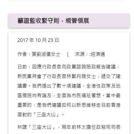
籲證監收緊守則，規管領展
2017 年 10 月 23 日
作者︰葉劉淑儀女士 | 來源︰:經濟通
日前，因應行政長官向政黨諮詢施政報告建議，
新民黨拜會了行政長官林鄭月娥女士，遞交了建
議書。我們提出了數十項建議，全港性政策及地
區措施均有論及，全面為市民福祉著想。當中最
重要的，是我們建議如何以新思維移走目前香港
面對的「三座大山」。
所謂「三座大山」，兩年前林太擔任政務司司長