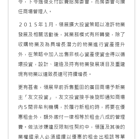
令，下令逸俊支付訟費給房委會，而房委會可續
任商場管理人。
２０１５年１月，領展擴大投資策略以准許物業
發展及相關活動後，其業務模式有所轉變，除了
收購物業及為具增長潛力的物業進行資產提升
外，在策略中加入出售非核心資產使資金得以循
環投資，設計、建造及持有物業發展項目及重建
現有物業以達致長遠可持續增長。
更有甚者，領展早前拆售藍田的廣田商場予新業
主「友文投資」，友文投資接手後旋即通知商場
內５間非牟利機構，於履行新租約時，將要在優
惠租金外，額外繳付一律相等於租金八成的管理
費。做法涉嫌違反限制性契約中，領匯及其後的
業權繼承人必須繼續以優惠的租金出租該等單