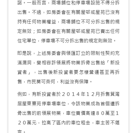
諾。一般而言，商場舖位和停車場設施不得分拆
出售。不過，如房委會在有關屋邨或屋苑已沒有
持有任何物業權益，商場舖位不可分拆出售的規
定無效；如房委會在有關屋邨或屋苑已賣出任何
住宅單位，停車場不可分拆出售的規定則無效。
即是說，上述房委會與領匯訂立的限制性契約充
滿漏洞，變相容許領展將物業拆骨出售給「新投
資者」，出售後新投資者要怎樣營運甚至再拆
售，市民莫可奈何，利益沒有保障。
例如，有新投資者於２０１４年１２月拆售箕灣
居屋東熹苑停車場車位，令該物業成為首個遭拆
骨出售的前領展物業，車位賣價高達８０萬至１
２０萬元，拉高了區內的車位租金，車主苦不堪
言。