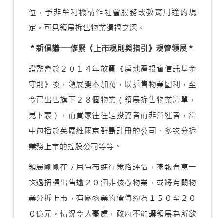
位，予非牟利機構作社會服務或教育用途的規
定。可見領展拆售物業遺禍之深。
＊新倡議──修緊《上市規則與指引》規管領展＊
證監會於２０１４年放寬《房地產投資信託基金
守則》後，領展變本加厲，以拆售物業圖利，至
今已出售旗下２８個物業（領展拆售物業清單，
見下表），而買家往往是投資者而非營運者，當
中包括於英屬維爾京群島註冊的公司、多次分拆
業務上市的控股公司等等。
領展剛剛在７月宣布進行策略評估，據報有意一
次過招標出售逾２０個非核心物業，或將有關物
業分拆上市，有關物業的價值約為１５０至２０
０億元。情況令人憂慮，政府不能讓領展為所欲