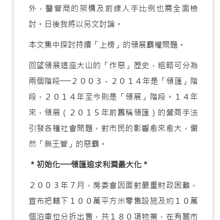
外，醫管局的架構及前線人手比例也需全面檢
討。日後我將以另文討論。
本文集中探討持續「上榜」的領展霸權問題。
回望領展這座大山的「作惡」歷史，粗略可分為
兩個階段──２００３－２０１４年是「領匯」階
段，２０１４年至今則是「領展」階段。１４年
來，領展（２０１５年前舊稱領匯）的營商手法
引發各種社會問題，對市民的影響愈來愈大，儼
然「無王管」的惡霸。
＊初始化──領匯追求利潤最大化＊
２００３年７月，房委會因面對嚴重財政困難，
宣布把轄下１００萬平方米零售設施及約１０萬
個泊車位分拆出售，共１８０項物業，在有關市