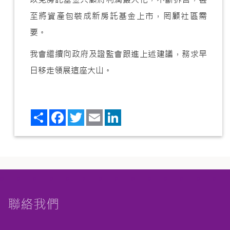
至將資產包裝成新房託基金上市，罔顧社區需
要。
我會繼續向政府及證監會跟進上述建議，務求早
日移走領展這座大山。
Share
Facebook
Twitter
Email
LinkedIn
聯絡我們