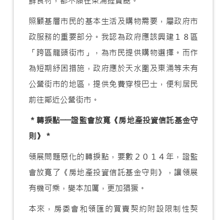
鮮食材，都不願在東涌捱貴餸。
照顧基層市民的基本生活及購物需要，屬政府市
政服務的重要部分。我認為政府應該興建１８區
「跨區龍頭街市」，為市民提供購物選擇。而作
為短期紓困措施，政府應於天水圍及東涌等未有
公營街市的地區，提供免費穿梭巴士，便利居民
前往鄰近公營街市。
＊轉捩點──證監會放寬《房地產投資信託基金守
則》＊
領展問題惡化的轉捩點，要數２０１４年，證監
會放寬了《房地產投資信託基金守則》，讓領展
有機可乘，變本加厲，更加猖獗。
本來，房委會和領匯的買賣契約附設限制性契