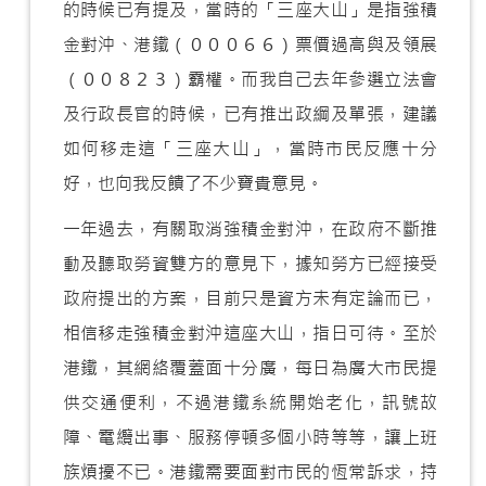
的時候已有提及，當時的「三座大山」是指強積
金對沖、港鐵（０００６６）票價過高與及領展
（００８２３）霸權。而我自己去年參選立法會
及行政長官的時候，已有推出政綱及單張，建議
如何移走這「三座大山」，當時市民反應十分
好，也向我反饋了不少寶貴意見。
一年過去，有關取消強積金對沖，在政府不斷推
動及聽取勞資雙方的意見下，據知勞方已經接受
政府提出的方案，目前只是資方未有定論而已，
相信移走強積金對沖這座大山，指日可待。至於
港鐵，其網絡覆蓋面十分廣，每日為廣大市民提
供交通便利，不過港鐵系統開始老化，訊號故
障、電纜出事、服務停頓多個小時等等，讓上班
族煩擾不已。港鐵需要面對市民的恆常訴求，持