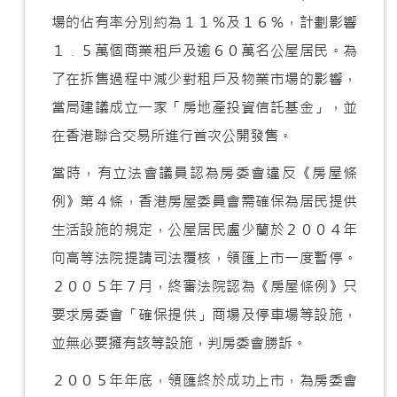
場的佔有率分別約為１１％及１６％，計劃影響
１﹒５萬個商業租戶及逾６０萬名公屋居民。為
了在拆售過程中減少對租戶及物業市場的影響，
當局建議成立一家「房地產投資信託基金」，並
在香港聯合交易所進行首次公開發售。
當時，有立法會議員認為房委會違反《房屋條
例》第４條，香港房屋委員會需確保為居民提供
生活設施的規定，公屋居民盧少蘭於２００４年
向高等法院提請司法覆核，領匯上市一度暫停。
２００５年７月，終審法院認為《房屋條例》只
要求房委會「確保提供」商場及停車場等設施，
並無必要擁有該等設施，判房委會勝訴。
２００５年年底，領匯終於成功上市，為房委會