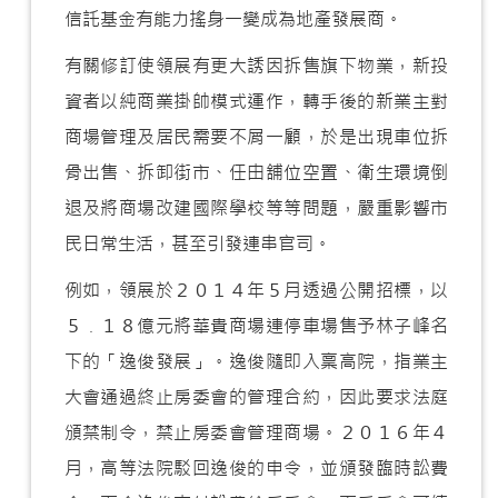
信託基金有能力搖身一變成為地產發展商。
有關修訂使領展有更大誘因拆售旗下物業，新投
資者以純商業掛帥模式運作，轉手後的新業主對
商場管理及居民需要不屑一顧，於是出現車位拆
骨出售、拆卸街市、任由舖位空置、衛生環境倒
退及將商場改建國際學校等等問題，嚴重影響市
民日常生活，甚至引發連串官司。
例如，領展於２０１４年５月透過公開招標，以
５﹒１８億元將華貴商場連停車場售予林子峰名
下的「逸俊發展」。逸俊隨即入稟高院，指業主
大會通過終止房委會的管理合約，因此要求法庭
頒禁制令，禁止房委會管理商場。２０１６年４
月，高等法院駁回逸俊的申令，並頒發臨時訟費