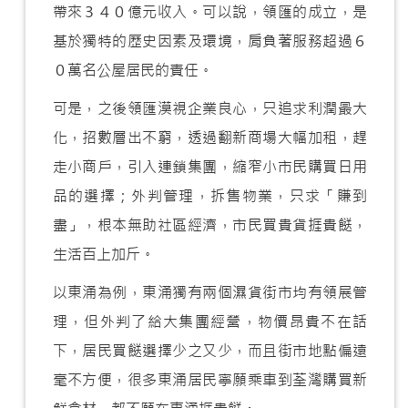
帶來３４０億元收入。可以說，領匯的成立，是
基於獨特的歷史因素及環境，肩負著服務超過６
０萬名公屋居民的責任。
可是，之後領匯漠視企業良心，只追求利潤最大
化，招數層出不窮，透過翻新商場大幅加租，趕
走小商戶，引入連鎖集團，縮窄小市民購買日用
品的選擇；外判管理，拆售物業，只求「賺到
盡」，根本無助社區經濟，市民買貴貨捱貴餸，
生活百上加斤。
以東涌為例，東涌獨有兩個濕貨街市均有領展管
理，但外判了給大集團經營，物價昂貴不在話
下，居民買餸選擇少之又少，而且街市地點偏遠
毫不方便，很多東涌居民寧願乘車到荃灣購買新