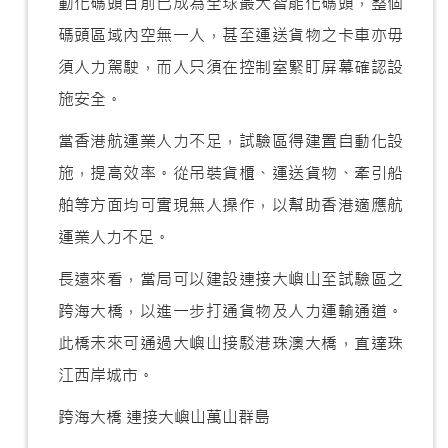
動化碼頭目前已成為全球最大智能化碼頭，整個
碼頭區域內空無一人，甚至運送貨物之卡車亦毋
須人力駕駛，而人只須在控制室緊盯屏幕確認設
施安全。
當香港航運業人力不足，試驗區得建置自動化設
施，提高效率。從吊裝貨櫃、運送貨物、牽引船
舶等方面均可實現無人操作，以幫助香港適應航
運業人力不足。
長遠來看，當局可以建設連接大嶼山至試驗區之
跨海大橋，以進一步打通貨物及人力運輸通道。
此橋未來可通過大嶼山接駁港珠澳大橋，直達珠
江西岸城市。
跨海大橋 連接大嶼山萬山群島