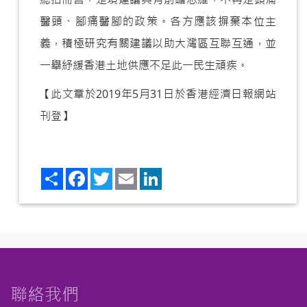
醫頭、腳痛醫腳的政策。各方應該摒棄本位主
義，積極研究有關建議以助大灣區互聯互通，並
一舉紓緩香港土地供應不足此一民生頑疾。
【此文章於2019年5月31日於香港經濟日報網站
刊登】
Share
Facebook
Twitter
Email
LinkedIn
聯絡我們