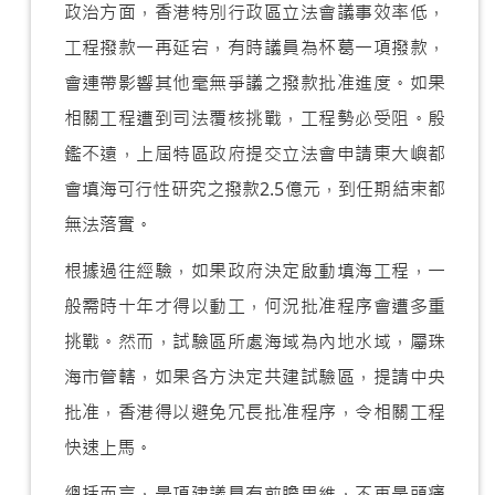
政治方面，香港特別行政區立法會議事效率低，
工程撥款一再延宕，有時議員為杯葛一項撥款，
會連帶影響其他毫無爭議之撥款批准進度。如果
相關工程遭到司法覆核挑戰，工程勢必受阻。殷
鑑不遠，上屆特區政府提交立法會申請東大嶼都
會填海可行性研究之撥款2.5億元，到任期結束都
無法落實。
根據過往經驗，如果政府決定啟動填海工程，一
般需時十年才得以動工，何況批准程序會遭多重
挑戰。然而，試驗區所處海域為內地水域，屬珠
海市管轄，如果各方決定共建試驗區，提請中央
批准，香港得以避免冗長批准程序，令相關工程
快速上馬。
總括而言，是項建議具有前瞻思維，不再是頭痛