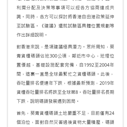
利潤分配及決策等事項可以經各方協商達成共
識。同時，各方可以探討將香港自由港政策延伸
至試驗區。《建議》還就試驗區具體位置規劃等
作出詳細說明。
對香港來說，是項建議極具潛力。眾所周知，葵
青貨櫃碼頭佔地300公頃，鄰近市中心，地理位
置優越，基礎設施配套完備，自1992至2004年
間，這裏一直是全球最繁忙之貨櫃碼頭。此後，
吞吐量排名便連年下跌，根據最新預測，2019年
貨櫃吞吐量排名將跌至全球第8。吞吐量排名長期
下跌，說明碼頭發展遇到困局。
首先，葵青貨櫃碼頭土地嚴重不足，目前僅有24
個泊位，面對自然災害過後貨物大量積壓，碼頭