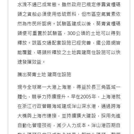
水洩不通已成常態。雖然政府已規定停靠貨櫃碼
頭之貨船必須使用低硫燃料，但市區空氣質素依
然為市民所詬病。試驗區建成以後，葵青貨櫃碼
頭便可重置於試驗區，300公頃的土地可以得到
釋放。該區交通配套設施已經完善，鐵公路網皆
能覆蓋，碼頭所釋放之土地興建商住設施可以快
速發揮效益。
騰出葵青土地 建商住設施
現今全球第一大港上海港，得益於長三角區域一
體化，競爭力持續提升。早在2005年，上海港就
在浙江行政管轄海域建成洋山深水港，通過跨海
大橋與上海市連接，並持續擴大建設，採用先進
自動化管理技術，減少人力成本。洋山港四期自