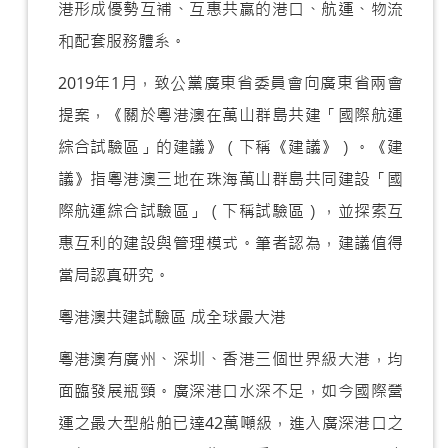
港形成優勢互補、互惠共贏的港口、航運、物流
和配套服務體系。
2019年1月，致公黨廣東省委員會向廣東省兩會
提案，《關於粵港澳在萬山群島共建「國際航運
綜合試驗區」的建議》（下稱《建議》）。《建
議》指粵港澳三地在珠海萬山群島共同建設「國
際航運綜合試驗區」（下稱試驗區），並探索互
惠互利的建設與管理模式。筆者認為，建議值得
當局認真研究。
粵港澳共建試驗區 成全球最大港
粵港澳有廣州、深圳、香港三個世界級大港，均
面臨發展瓶頸。廣深港口水深不足，如今國際營
運之最大型船舶已達42萬噸級，進入廣深港口之