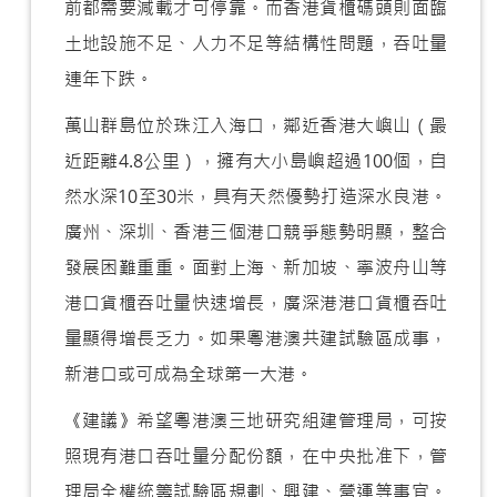
前都需要減載才可停靠。而香港貨櫃碼頭則面臨
土地設施不足、人力不足等結構性問題，吞吐量
連年下跌。
萬山群島位於珠江入海口，鄰近香港大嶼山（最
近距離4.8公里），擁有大小島嶼超過100個，自
然水深10至30米，具有天然優勢打造深水良港。
廣州、深圳、香港三個港口競爭態勢明顯，整合
發展困難重重。面對上海、新加坡、寧波舟山等
港口貨櫃吞吐量快速增長，廣深港港口貨櫃吞吐
量顯得增長乏力。如果粵港澳共建試驗區成事，
新港口或可成為全球第一大港。
《建議》希望粵港澳三地研究組建管理局，可按
照現有港口吞吐量分配份額，在中央批准下，管
理局全權統籌試驗區規劃、興建、營運等事宜。