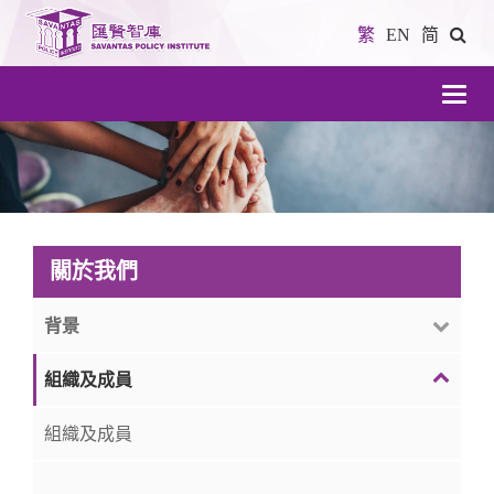
繁
EN
简
導
航
關於我們
背景
組織及成員
組織及成員