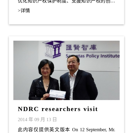
优化知识产权保护制度、支援知识产权的创造
和使用等策略范畴，建议一系列措施，以推动
>详情
本港成为区内知识产权贸易中心。汇贤智库理
事及创会会员郭灿辉先生是工作小组成员之
一。
NDRC researchers visit
Savantas
2014 年 09 月 13 日
此内容仅提供英文版本 On 12 September, Mr.