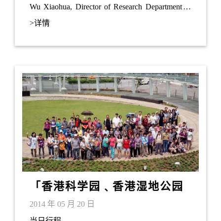
Wu Xiaohua, Director of Research Department of
Institute of Macroeconomics of NDRC, visited
>详情
Savantas Policy Institute along with his research
team. They met with Mrs Regina Ip and Hong
Kong’s technology sector experts to explore
directions for economic cooperation among Hong
Kong, Hengqin, Qianhai and Nansha.
「香港科学园﹑香港湿地公园
﹑ 恒香饼厂﹑流浮山海鲜宴」
2014 年 05 月 20 日
一天游
当日行程...