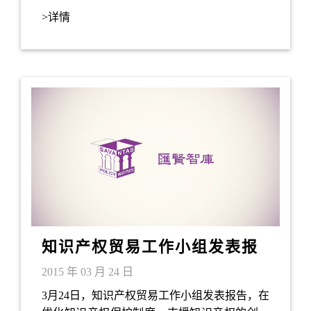
超视觉艺术馆及赤柱大街。汇贤智库主席叶刘
>详情
淑仪在浅水湾Club One会所一号与各位团友共
膳，并主持抽奖环节，一众团友均尽兴而归。
知识产权贸易工作小组发表报
告
2015 年 03 月 24 日
3月24日，知识产权贸易工作小组发表报告，在