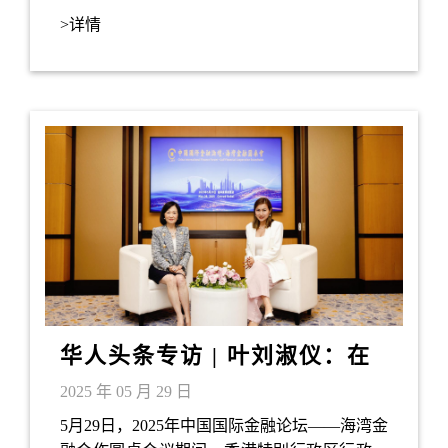
双方就加强香港与迪拜两地在科技、金融、经
>详情
贸、文化、法律、教育等领域合作深入交换意
见。
华人头条专访 | 叶刘淑仪：在
不确定中寻找确定，促进香港
2025 年 05 月 29 日
与海湾数字金融合作
5月29日，2025年中国国际金融论坛——海湾金