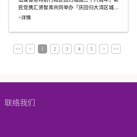
民党携汇贤智库共同举办「庆回归大湾区城市
两天游」活动，于今年6月至8月，利用周末时
>详情
间分别带领约1200位街坊及义工前往广州及佛
山等粤港澳大湾区内地城市共度两日一夜的难
忘旅程。
<<
<
1
2
3
4
5
>
>>
联络我们