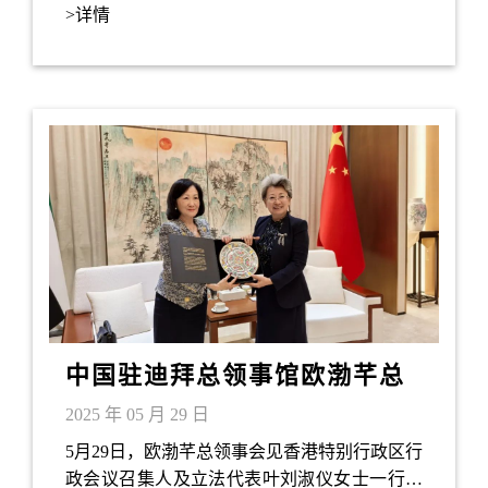
湾金融合作圆桌会。会后，叶刘淑仪女士围绕
>详情
圆桌会议的内容为主题撰写博客进行分享。
中国驻迪拜总领事馆欧渤芊总
领事会见香港行政会议召集人
2025 年 05 月 29 日
及立法代表叶刘淑仪女士
5月29日，欧渤芊总领事会见香港特别行政区行
政会议召集人及立法代表叶刘淑仪女士一行。