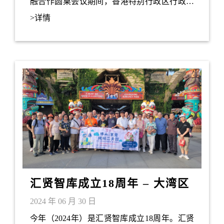
融合作圆桌会议期间，香港特别行政区行政会
议召集人、汇贤智库理事会主席叶刘淑仪出席
>详情
会议并致辞。会议主题为“在不确定中建立确定
性绿洲”。
汇贤智库成立18周年 – 大湾区
佛山、东莞考察之旅
2024 年 06 月 30 日
今年（2024年）是汇贤智库成立18周年。汇贤