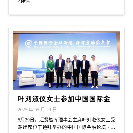
>详情
叶刘淑仪女士参加中国国际金
融论坛 · 海湾金融合作圆桌会
2025 年 05 月 29 日
（二）
5月29日，汇贤智库理事会主席叶刘淑仪女士受
邀出席位于迪拜举办的中国国际金融论坛 · 海