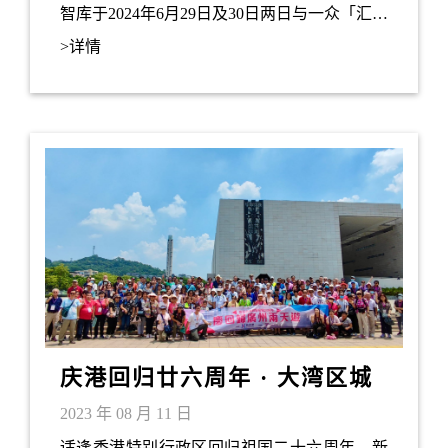
智库于2024年6月29日及30日两日与一众「汇贤
之友」及亲友北上大湾区佛山、东莞两地参
>详情
观。
庆港回归廿六周年 · 大湾区城
市两天游
2023 年 08 月 11 日
适逢香港特别行政区回归祖国二十六周年，新