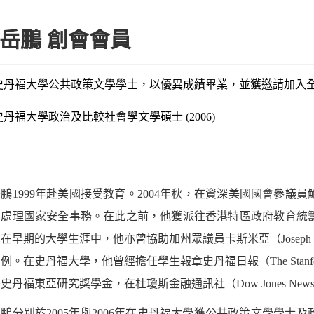
岳鵬 創會會員
史丹福大學公共政策文學學士，以優異成績畢業，並獲邀請加入全國學術榮 譽學會
史丹福大學政治及比較社會學文學碩士 (2006)
鵬1999年赴美國接受教育。2004年秋，在資深美國國會參議員鮑
，處理國家安全事務。在此之前，他獲派往香港特區政府教育統
在早期的大學生涯中，他亦曾協助加州眾議員卡斯米亞（Joseph Ca
例。在史丹福大學，他曾經擔任學生報章史丹福日報（The Stanfor
史丹福東亞研究獎學金，在杜瓊斯金融通訊社（Dow Jones New
鵬分別於2005年與2006年在史丹福大學獲公共政策文學學