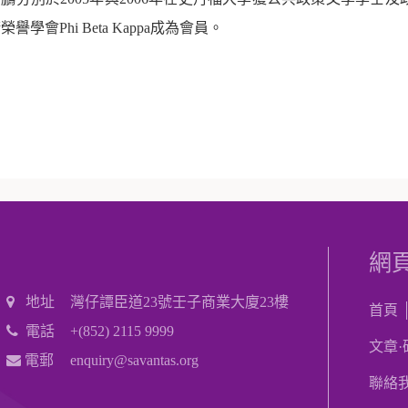
榮譽學會Phi Beta Kappa成為會員。
網
地址
灣仔譚臣道23號壬子商業大廈23樓
首頁
電話
+(852) 2115 9999
文章·
電郵
enquiry@savantas.org
聯絡