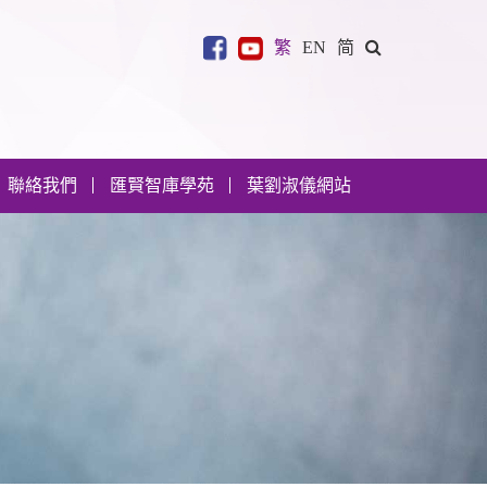
繁
EN
简
聯絡我們
匯賢智庫學苑
葉劉淑儀網站