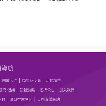
頁導航
關於我們
願景及使命
活動精華
研究·倡議
最新動態
招標公告
加入我們
我們
匯賢智庫學苑
葉劉淑儀網站