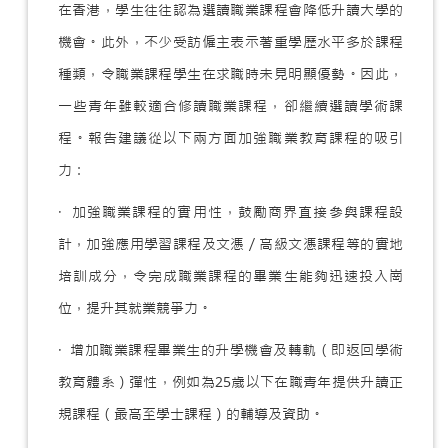
在香港，學生往往認為選讀職業課程會降低升讀大學的
機會。此外，不少受訪僱主表示著重學歷水平多於課程
種類，令職業課程學生在求職時未見明顯優勢。因此，
一些青年雖較適合修讀職業課程，卻繼續選讀學術課
程。報告建議從以下兩方面加強職業教育課程的吸引
力：
· 加強職業課程的實用性，鼓勵商界直接參與課程設
計，加強應用學習課程及文憑／高級文憑課程等的實地
培訓成分，令完成職業課程的畢業生能夠迅速投入崗
位，提升其就業競爭力。
· 增加職業課程畢業生的升學機會及轉軌（即返回學術
教育體系）彈性，例如為25歲以下在職青年提供升讀正
規課程（最高至學士課程）的輔導及資助。