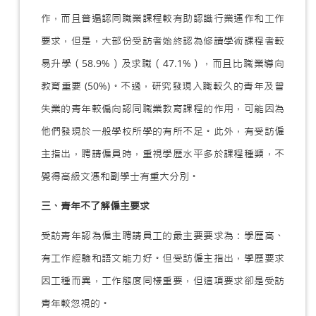
作，而且普遍認同職業課程較有助認識行業運作和工作
要求，但是，大部份受訪者始終認為修讀學術課程者較
易升學（58.9%）及求職（47.1%），而且比職業導向
教育重要 (50%)。不過，研究發現入職較久的青年及曾
失業的青年較偏向認同職業教育課程的作用，可能因為
他們發現於一般學校所學的有所不足。此外，有受訪僱
主指出，聘請僱員時，重視學歷水平多於課程種類，不
覺得高級文憑和副學士有重大分別。
三、青年不了解僱主要求
受訪青年認為僱主聘請員工的最主要要求為：學歷高、
有工作經驗和語文能力好。但受訪僱主指出，學歷要求
因工種而異，工作態度同樣重要，但這項要求卻是受訪
青年較忽視的。