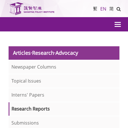
繁
EN
简
導
航
Articles·Research·Advocacy
Newspaper Columns
Topical Issues
Interns' Papers
Research Reports
Submissions