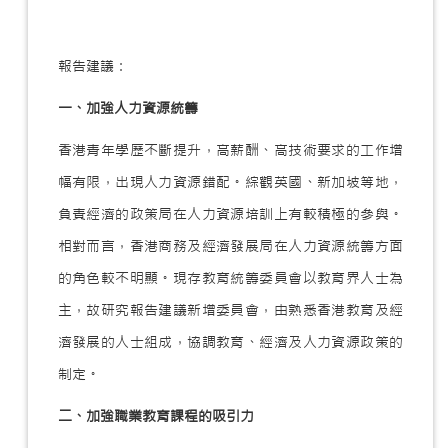
報告建議：
一、加強人力資源統籌
香港青年學歷不斷提升，高薪酬、高技術要求的工作增
幅有限，出現人力資源錯配。綜觀英國、新加坡等地，
負責經濟的政策局在人力資源培訓上有較積極的參與。
相對而言，香港商務及經濟發展局在人力資源統籌方面
的角色較不明顯。現存教育統籌委員會以教育界人士為
主，故研究報告建議新增委員會，由熟悉香港教育及經
濟發展的人士組成，協調教育、經濟及人力資源政策的
制定。
二、加強職業教育課程的吸引力