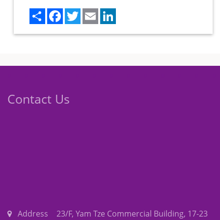
Share
Facebook
Twitter
Email
LinkedIn
Contact Us
Address
23/F, Yam Tze Commercial Building, 17-23