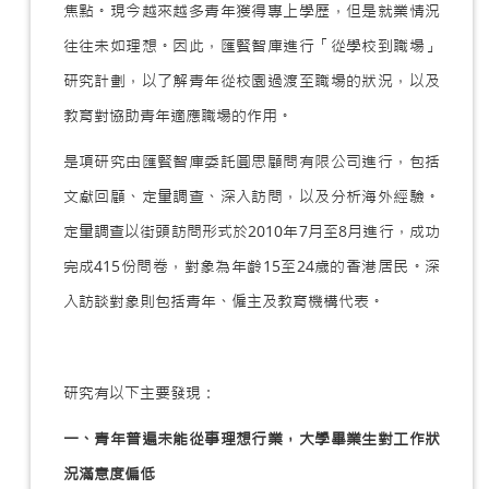
焦點。現今越來越多青年獲得專上學歷，但是就業情況
往往未如理想。因此，匯賢智庫進行「從學校到職場」
研究計劃，以了解青年從校園過渡至職場的狀況，以及
教育對協助青年適應職場的作用。
是項研究由匯賢智庫委託圓思顧問有限公司進行，包括
文獻回顧、定量調查、深入訪問，以及分析海外經驗。
定量調查以街頭訪問形式於2010年7月至8月進行，成功
完成415份問卷，對象為年齡15至24歲的香港居民。深
入訪談對象則包括青年、僱主及教育機構代表。
研究有以下主要發現：
一、青年普遍未能從事理想行業，大學畢業生對工作狀
況滿意度偏低