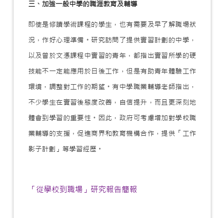
三、加強一般中學的職涯教育及輔導
即使是修讀學術課程的學生，也有需要及早了解職場狀
況，作好心理準備。研究訪問了提供實習計劃的中學，
以及曾於文憑課程中實習的青年，都指出實習所學的硬
技能不一定能應用於日後工作，但是有助青年體驗工作
環境，調整對工作的期望。有中學職業輔導老師指出，
不少學生在實習後態度改善，自信提升，而且更深刻地
體會到學習的重要性。因此，政府可考慮增加對學校職
業輔導的支援，促進商界和教育機構合作，提供「工作
影子計劃」等學習經歷。
「從學校到職場」研究報告簡報