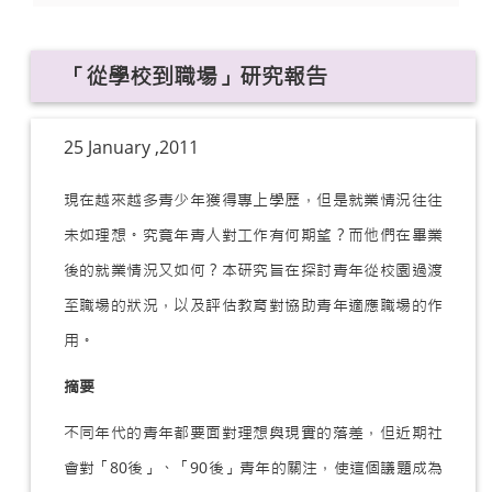
「從學校到職場」研究報告
25 January ,2011
現在越來越多青少年獲得專上學歷，但是就業情況往往
未如理想。究竟年青人對工作有何期望？而他們在畢業
後的就業情況又如何？本研究旨在探討青年從校園過渡
至職場的狀況，以及評估教育對協助青年適應職場的作
用。
摘要
不同年代的青年都要面對理想與現實的落差，但近期社
會對「80後」、「90後」青年的關注，使這個議題成為