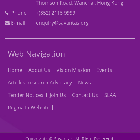
Thomson Road, Wanchai, Hong Kong
Phone
+(852) 2115 9999
E-mail
enquiry@savantas.org
Web Navigation
Home
About Us
Vision·Mission
Events
Articles·Research·Advocacy
News
Tender Notices
Join Us
Contact Us
SLAA
Regina Ip Website
Copyrights © Savantas. All Right Reserved.