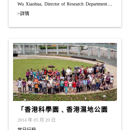
Wu Xiaohua, Director of Research Department of
Institute of Macroeconomics of NDRC, visited
>詳情
Savantas Policy Institute along with his research
team. They met with Mrs Regina Ip and Hong
Kong’s technology sector experts to explore
directions for economic cooperation among Hong
Kong, Hengqin, Qianhai and Nansha.
「香港科學園﹑香港濕地公園
﹑ 恆香餅廠﹑流浮山海鮮宴」
2014 年 05 月 20 日
一天遊
當日行程...