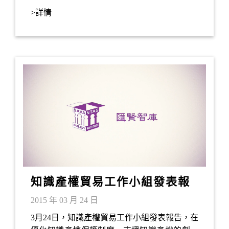
超視覺藝術館及赤柱大街。匯賢智庫主席葉劉
>詳情
淑儀在淺水灣Club One會所一號與各位團友共
膳，並主持抽獎環節，一眾團友均盡興而歸。
知識產權貿易工作小組發表報
告
2015 年 03 月 24 日
3月24日，知識產權貿易工作小組發表報告，在