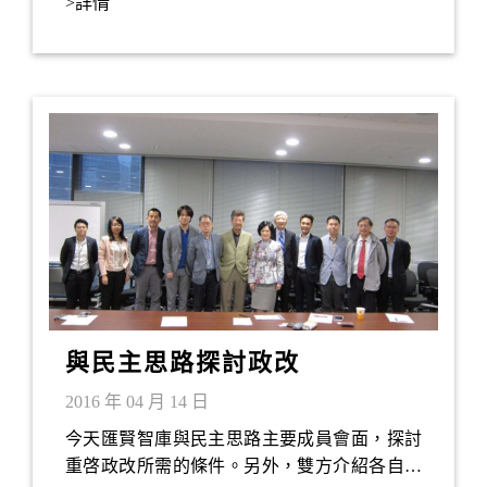
>詳情
Innovation Award)。他憑著對「生物納米」相互
作用的研究，奪得今次殊榮，並希望將來設計
出在體內偵測腎臟疾病的納米粒子。匯賢智庫
在此向蔡教授表示熱烈祝賀！
與民主思路探討政改
2016 年 04 月 14 日
今天匯賢智庫與民主思路主要成員會面，探討
重啓政改所需的條件。另外，雙方介紹各自的