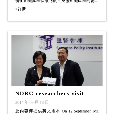
優化知識產權保護制度、支援知識產權的創造
和使用等策略範疇，建議一系列措施，以推動
>詳情
本港成為區內知識產權貿易中心。匯賢智庫理
事及創會會員郭燦輝先生是工作小組成員之
一。
NDRC researchers visit
Savantas
2014 年 09 月 13 日
此內容僅提供英文版本 On 12 September, Mr.