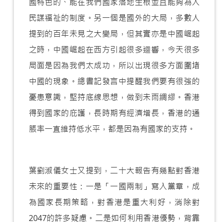
國特色的、能在我們國家落地生根並且能夠為人
民謀福祉的制度。另一個是國外的大局，多數人
提到的百年未見之大變局，但其實亦是中國崛起
之時，中國崛起在西方引起很多迴響，今天很多
局面是因為我們太成功，所以出現很多方面圍堵
中國的現象。總書記發言中提醒我們要有很強的
憂患意識，堅持底線思想，做到未雨綢繆。香港
得到國家的庇護，長時期有經濟增長，香港的通
脹率一直維持低水平，都是因為有國家的支持。
葉劉淑儀女士又提到，二十大報告有幾點對香港
未來的重要性：一是「一國兩制」寫入黨章，成
為國家長期策略，對香港是重大利好，消除對
2047的許多疑慮。二是如何利用香港優勢，背靠