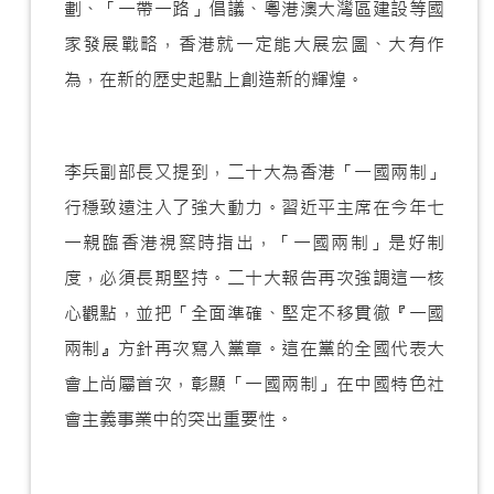
劃、「一帶一路」倡議、粵港澳大灣區建設等國
家發展戰略，香港就一定能大展宏圖、大有作
為，在新的歷史起點上創造新的輝煌。
李兵副部長又提到，二十大為香港「一國兩制」
行穩致遠注入了強大動力。習近平主席在今年七
一親臨香港視察時指出，「一國兩制」是好制
度，必須長期堅持。二十大報告再次強調這一核
心觀點，並把「全面準確、堅定不移貫徹『一國
兩制』方針再次寫入黨章。這在黨的全國代表大
會上尚屬首次，彰顯「一國兩制」在中國特色社
會主義事業中的突出重要性。