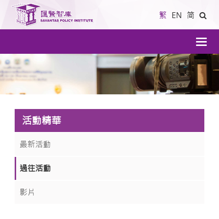
繁
EN
简
導
航
活動精華
最新活動
過往活動
影片