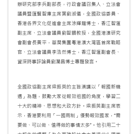
辦研究部李兵副部長，行政會議召集人、立法會
議員暨匯賢智庫主席葉劉淑儀，全國政協委員、
香港各界文化促進會主席涂輝龍博士，香江智滙
副主席、立法會議員劉智鵬教授，全國港澳研究
會副會長黃平，華潤集團粵港澳大灣區首席戰略
官、立法會議員李浩然博士，香江智滙副會長、
資深時事評論員劉瀾昌博士專題發言。
全國政協副主席梁振英的主旨演講以「報國新機
遇」為題，鼓勵大家從報效祖國的角度，學習二
十大的精神、思想和大政方針。梁振英副主席表
示，香港要利用「一國兩制」優勢報效國家，“需
要做、可以做、值得做的事情太多”。他引用二十