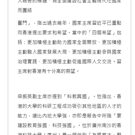
大報告的標題「為全面建設社會主義現代化國家
而團結
奮鬥」，指出過去幾年，國家主席習近平已重點
向香港提出要求和希望。當中的「四個希望」包
括：更加積極主動助力國家全面開放、更加積極
主動融入國家發展大局、更加積極主動參與國家
治理實踐、更加積極主動促進國際人文交流。習
主席對香港有十分高的期望。
梁振英副主席亦提到「科教興國」。他指出，香
港的大學的科研工程成功吸引其他地區的人才的
能力，遠比內地大學強，亦即是報告中所指「要
建設教育強國、科技強國」。位於廣州南沙的香
港科技大學（廣州）是一個做到「為國育才、聚