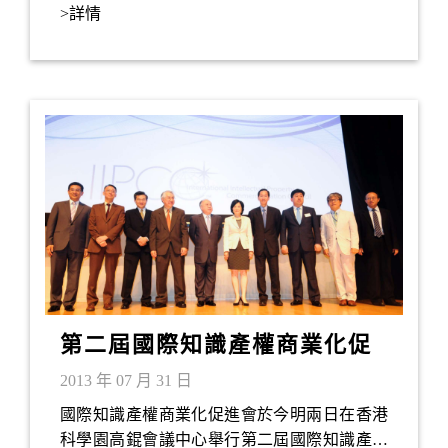
Stanford Club of HK (史丹福大學香港校友會)於
>詳情
12月10日合辦「媒體科技新突破：挑戰或機
遇？」研討會，邀請了史丹福大學MediaX 執行
總監Martha Russell博士介紹新興媒體平台和技
術會為我們帶來甚麼挑戰和機遇。
第二屆國際知識產權商業化促
進會議—如何更好服務中小企
2013 年 07 月 31 日
成長和工業提升
國際知識產權商業化促進會於今明兩日在香港
科學園高錕會議中心舉行第二屆國際知識產權