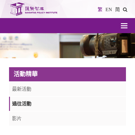
繁
EN
简
導
航
活動精華
最新活動
過往活動
影片