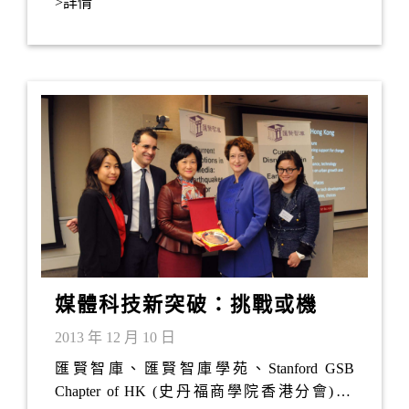
>詳情
shared her views with members of the ICT
community on opportunities presented by big data
in relation to building smart communities and
meeting challenges of the modern society.
Participants also had an in-depth discussion about
practical issues (such as privacy issues) associated
with the use of big data.
媒體科技新突破：挑戰或機
遇？
2013 年 12 月 10 日
匯賢智庫、匯賢智庫學苑、Stanford GSB
Chapter of HK (史丹福商學院香港分會) 及