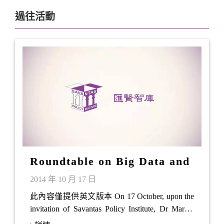
過往活動
Roundtable on Big Data and
Smart City Development
2014 年 10 月 17 日
此內容僅提供英文版本 On 17 October, upon the
invitation of Savantas Policy Institute, Dr Martha
Russell, Executive Director of Stanford MediaX,