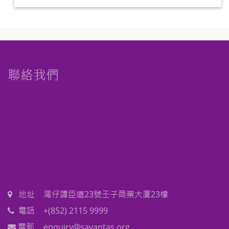
聯絡我們
地址
灣仔譚臣道23號壬子商業大廈23樓
電話
+(852) 2115 9999
電郵
enquiry@savantas.org