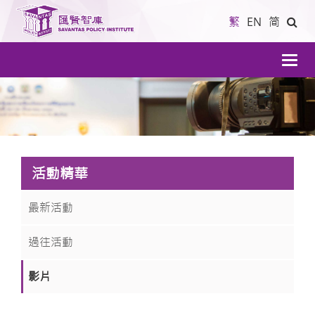
繁
EN
简
導
航
活動精華
最新活動
過往活動
影片