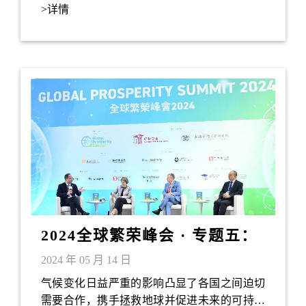
>详情
2024全球繁荣峰会 · 专题五：
气候变化与可持续发展
2024 年 05 月 14 日
气候变化日益严重的影响凸显了各国之间迫切
需要合作，携手拯救地球并促进未来的可持续