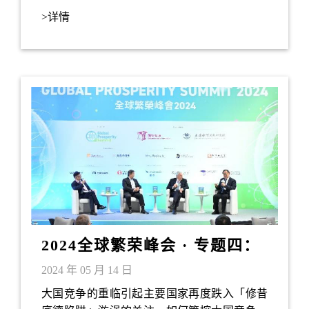
发展。
>详情
2024全球繁荣峰会 · 专题四：
大国竞争与和平共处
2024 年 05 月 14 日
大国竞争的重临引起主要国家再度跌入「修昔