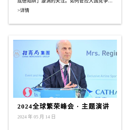
底德陷阱」漩涡的关注。如何管控大国竞争产
生的分歧及压力，将对于缓解大国冲突的风险
>详情
至关重要。
2024全球繁荣峰会 · 主题演讲
——罗杰．大卫．科恩伯格
2024 年 05 月 14 日
（Roger D. Kornberg）教授