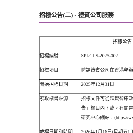
招標公告(二) - 禮賓公司服務
招標公告
招標編號
SPI-GPS-2025-002
招標項目
聘請禮賓公司在香港舉
開始招標日期
2025
年
12
月31
日
索取標書來源
招標文件可從匯賢智庫
告」欄目內下載。有關
研究中心網站：
(https://
截標日期和時間
2026
年
1
月16
日
(
星期五
)