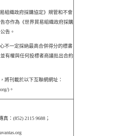
易組織政府採購協定》規管和不會
公告亦作為《世界貿易組織政府採購
要公告。
心不一定採納最高合併得分的標書
，並有權與任何投標者商議批出合約
，將刊載於以下互聯網網址：
org/)
。
傳真：
(852)
2115 9688
；
avantas.org