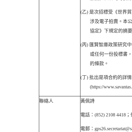
(乙)
是次招標受《世界貿
涉及電子拍賣。本
協定》下規定的摘
(丙)
匯賢智庫政策研究中
或任何一份投標書
的條款。
(丁)
批出是項合約的詳情
(https://www.savantas.
聯絡人
黃佩詩
電話：
(852) 2108 4418
；
電郵：
gps26.secretariat@s