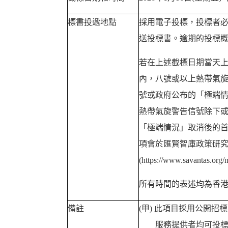
標書投遞地點
採用電子投標，投標者
送投標書。逾期的投標
若在上述截標日期當天
內，八號或以上熱帶氣
號或政府公布的「極端
熱帶氣旋警告信號除下
「極端情況」取消後的首
項會於匯賢智庫政策研
(https://www.savantas.org
所有時間的表述均為香
備註
(甲)
此項目採用公開招標
服務提供者均可投