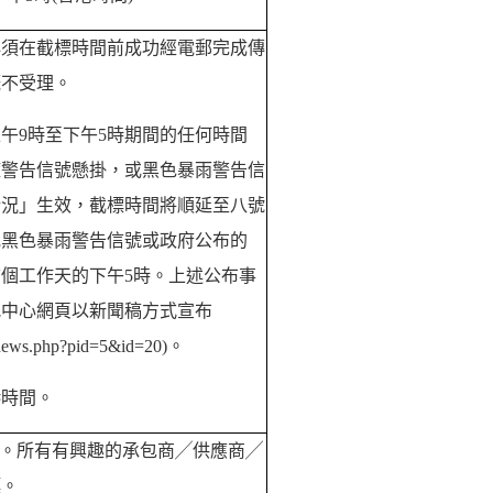
必須在截標時間前成功經電郵完成傳
概不受理。
上午
9
時至下午5
時期間的任何時間
旋警告信號懸掛，或黑色暴雨警告信
情況」生效，截標時間將順延至八號
或黑色暴雨警告信號或政府公布的
個工作天的下午5
時。上述公布事
究中心網頁以新聞稿方式宣布
/news.php?pid=5&id=20)
。
港時間。
。所有有興趣的承包商╱供應商╱
標。