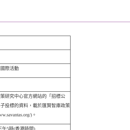
辦國際活動
政策研究中心官方網站的「招標公
電子投標的資料，載於匯賢智庫政策
www.savantas.org/)
。
下午
5
時
(
香港時間
)