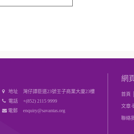
網
地址
灣仔譚臣道23號壬子商業大廈23樓
首頁
電話
+(852) 2115 9999
文章·
電郵
enquiry@savantas.org
聯絡