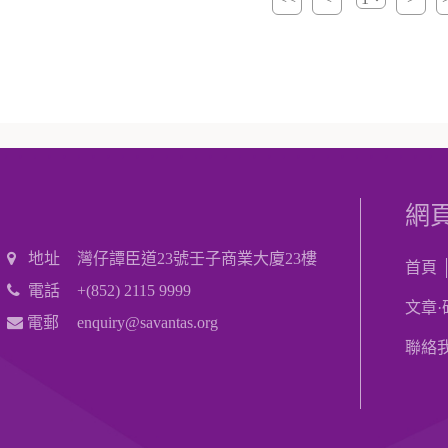
網
地址
灣仔譚臣道23號壬子商業大廈23樓
首頁
電話
+(852) 2115 9999
文章·
電郵
enquiry@savantas.org
聯絡