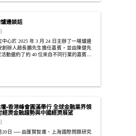
的爐邊談話
日
心於 2025 年 3 月 24 日主辦了一場爐邊
安創辦人趙長鵬先生擔任嘉賓，並由陳健先
活動邀約了約 40 位來自不同行業的嘉賓參
好評。
壇•香港峰會圓滿舉行 全球金融業界領
討經濟金融趨勢與中國經濟展望
日
1月20日 ── 由匯賢智庫、上海國際問題研究