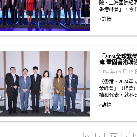
院、上海國際經
香港峰會」，今
際金融論壇自20
>詳情
屆首次移師香港
者、商界等人士
「2024全球
流 鞏固香港聯
2024 年 05 月 15 
（香港，2024年
榮峰會」（峰會）
袖和代表，就科
可持續發展等影
>詳情
交流，攜手推動
共識、區域合作
<<
<
>