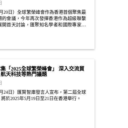
日
年5月20日）全球繁榮峰會作為香港首個聚焦最
題的會議，今年再次發揮香港作為超級聯繫
展開首天討論，匯聚知名學者和國際專家，
榮的議題。協辦機構很榮幸邀請到中國公共
會長發表主題演講，為峰會揭開序幕。
集「2025全球繁榮峰會」 深入交流貿
、航天科技等熱門議題
日
年4月24日）匯賢智庫發言人宣布，第二屆全球
於2025年5月19日至21日在香港舉行。