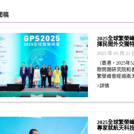
聞稿
2025全球繁
揮民間外交獨
2025 年 05 月 21 
（香港，2025
際問題研究院和香
繁榮峰會經過兩
際不同領袖和專
>詳情
益，同時展現出
對地緣政治議題
2025全球繁
專家就航天科