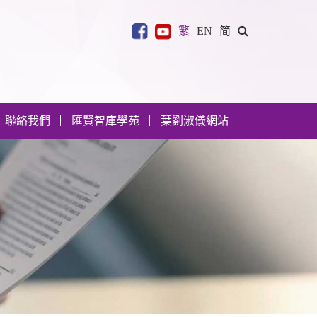
繁
EN
简
聯絡我們
匯賢智庫學苑
葉劉淑儀網站