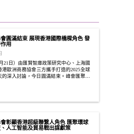
榮峰會圓滿結束 展現香港國際橋樑角色 發
特作用
日
年5月21日）由匯賢智庫政策研究中心、上海國
港歐洲商務協會三方攜手打造的2025全球
天的深入討論，今日圓滿結束。峰會匯聚國
家，為影響全球繁榮最迫切的議題集思廣
香港國際橋樑角色和民間外交軟實力 ，為應
出一分力。
榮峰會彰顯香港超級聯繫人角色 匯聚環球
技、人工智能及貿易戰出謀獻策