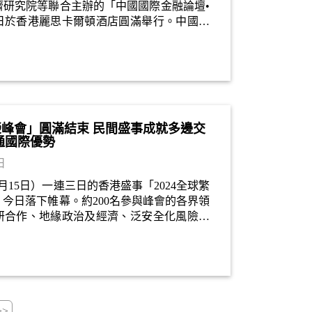
濟研究院等聯合主辦的「中國國際金融論壇•
日於香港麗思卡爾頓酒店圓滿舉行。中國國
04年創辦以來，已在上海成功舉辦20屆，今
舉行。論壇有約200人出席，包括專家、學
。
繁榮峰會」圓滿結束 民間盛事成就多邊交
通國際優勢
日
5月15日）一連三日的香港盛事「2024全球繁
今日落下帷幕。約200名參與峰會的各界領
研合作、地緣政治及經濟、泛安全化風險及
響全球繁榮最迫切的議題，各抒己見，理性
國際社會提出應對方案，凸顯香港凝聚民間
的中介人角色。
>>