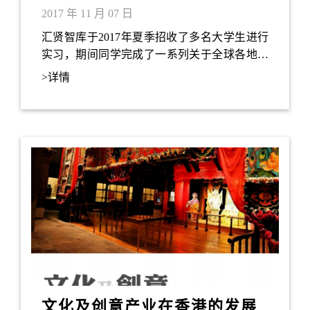
球各地主要湾区的研究报告
2017 年 11 月 07 日
汇贤智库于2017年夏季招收了多名大学生进行
实习，期间同学完成了一系列关于全球各地主
要湾区的研究报告，为汇贤智库在粤港澳大湾
>详情
区的研究提供了有用的参考。于此谨将今年部
分实习生的研究报告上载予公众阅览，还望不
吝赐正。
文化及创意产业在香港的发展