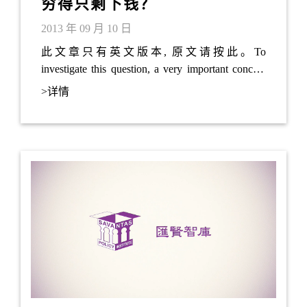
穷得只剩下钱？
2013 年 09 月 10 日
此文章只有英文版本, 原文请按此。To
investigate this question, a very important concept
has to be introduced: Money is a tradable good, of
>详情
which the value may fluctuate . In other words, the
value of the money in your pocket is changing daily
because of external or internal factors. Hong Kong
government has set a linked exchange rate against
the US Dollar.