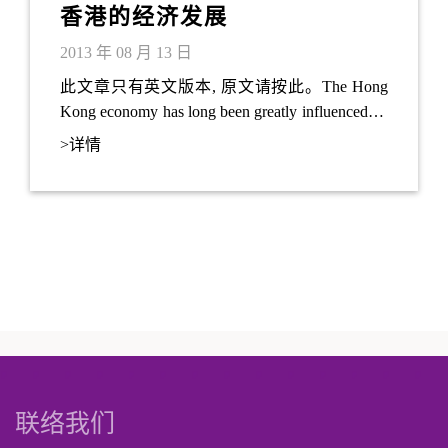
香港的经济发展
2013 年 08 月 13 日
此文章只有英文版本, 原文请按此。The Hong
Kong economy has long been greatly influenced by
external factors .Hong Kong was a manufacturing
>详情
centre before China adopted the ‘Open Door
Policy’, which was the most influential policy in the
20th century. Since then, Hong Kong industries
started moving to the Mainland gradually due to the
Mainland’s advantage in terms of land and
manpower costs as well as and policy incentives.
联络我们