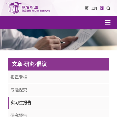
繁
EN
简
導
航
文章·研究·倡议
报章专栏
专题探究
实习生报告
研究报告