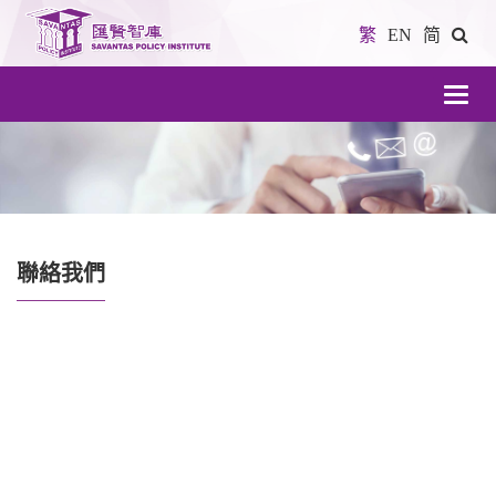
繁
EN
简
導
航
聯絡我們