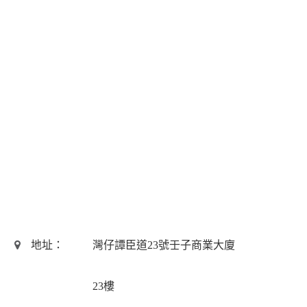
地址：
灣仔譚臣道23號壬子商業大廈
23樓